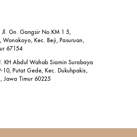
( 0343 ) 600 50 11
882 883 779
 Jl. Gn. Gangsir No.KM 1 5,
, Wonokoyo, Kec. Beji, Pasuruan,
ur 67154
 Jl. KH Abdul Wahab Siamin Surabaya
-10, Putat Gede, Kec. Dukuhpakis,
, Jawa Timur 60225