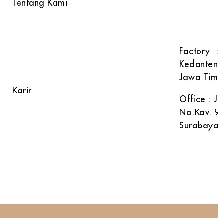
Tentang Kami
Phone : 
Produk Kami
: 081 
Alur Proses
Factory :
Kedanten
FAQ
Jawa Tim
Karir
Office :
No.Kav. 9
Surabaya