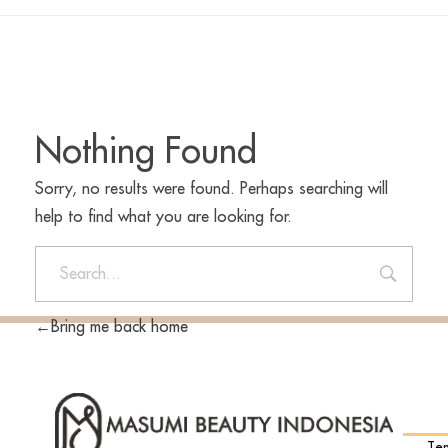
Nothing Found
Sorry, no results were found. Perhaps searching will
help to find what you are looking for.
Bring me back home
INF
Te