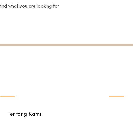
find what you are looking for.
INFORMASI
HUBU
Email : 
Tentang Kami
Phone : 
Produk Kami
: 081 