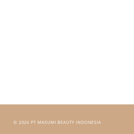
kerjasama produksi (maklon) yang
menyediakan fasilitas lengkap mulai
dari riset formula, pengurusan
BPOM & HALAL, hingga produksi
yang bermutu yang telah
tersertifikasi ISO 22716 cosmetics
© 2026 PT MASUMI BEAUTY INDONESIA