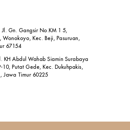
( 0343 ) 600 50 11
882 883 779
 Jl. Gn. Gangsir No.KM 1 5,
, Wonokoyo, Kec. Beji, Pasuruan,
ur 67154
 Jl. KH Abdul Wahab Siamin Surabaya
-10, Putat Gede, Kec. Dukuhpakis,
, Jawa Timur 60225