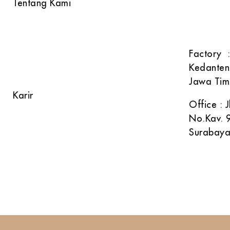
Tentang Kami
Phone : 
Produk Kami
: 081 
Alur Proses
Factory :
Kedanten
FAQ
Jawa Tim
Karir
Office :
No.Kav. 9
Surabaya