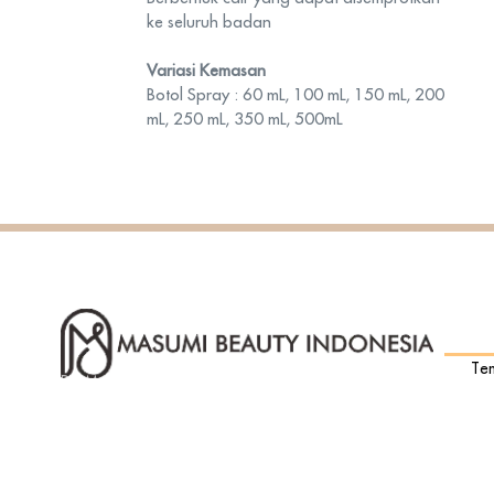
ke seluruh badan
Variasi Kemasan
Botol Spray : 60 mL, 100 mL, 150 mL, 200
mL, 250 mL, 350 mL, 500mL
INF
Te
PT Masumi Beauty Indonesia adalah
perusahaan manufaktur produk skincare dan
Pr
kosmetik Indonesia yang juga menerima jasa
Al
kerjasama produksi (maklon) yang
menyediakan fasilitas lengkap mulai dari riset
FA