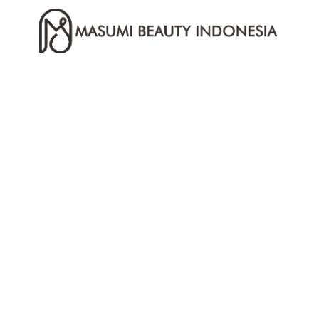
PT Masumi Beauty Indonesia adalah
perusahaan manufaktur produk
skincare dan kosmetik Indonesia
yang juga menerima jasa
kerjasama produksi (maklon) yang
menyediakan fasilitas lengkap mulai
dari riset formula, pengurusan
BPOM & HALAL, hingga produksi
yang bermutu yang telah
tersertifikasi ISO 22716 cosmetics