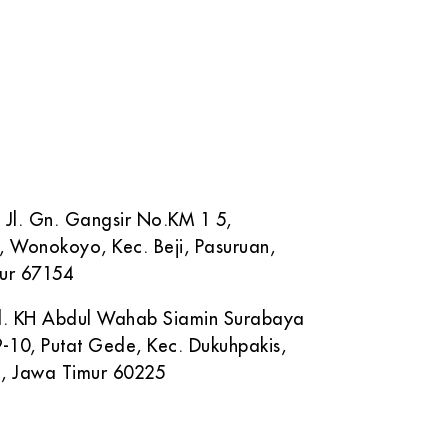
NGI KAMI
marketing@masumi.co.id
( 0343 ) 600 50 11
882 883 779
 Jl. Gn. Gangsir No.KM 1 5,
, Wonokoyo, Kec. Beji, Pasuruan,
ur 67154
 Jl. KH Abdul Wahab Siamin Surabaya
-10, Putat Gede, Kec. Dukuhpakis,
, Jawa Timur 60225