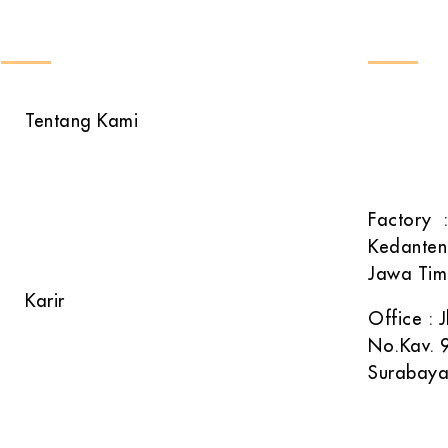
INFORMASI
HUBU
Email : 
Tentang Kami
Phone : 
Produk Kami
: 081 
Alur Proses
Factory :
Kedanten
FAQ
Jawa Tim
Karir
Office :
No.Kav. 9
Surabaya